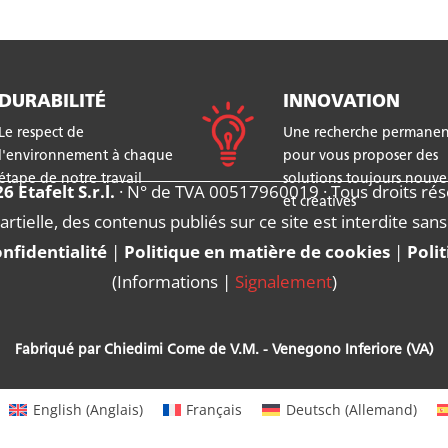
DURABILITÉ
INNOVATION
Le respect de
Une recherche permanen
l'environnement à chaque
pour vous proposer des
étape de notre travail
solutions toujours nouvel
6 Etafelt S.r.l.
· N° de TVA 00517960019 · Tous droits rés
et créatives
ielle, des contenus publiés sur ce site est interdite sans 
onfidentialité
|
Politique en matière de cookies
|
Poli
(
Informations
|
Signalement
)
Fabriqué par Chiedimi Come de V.M. - Venegono Inferiore (VA)
English
(
Anglais
)
Français
Deutsch
(
Allemand
)