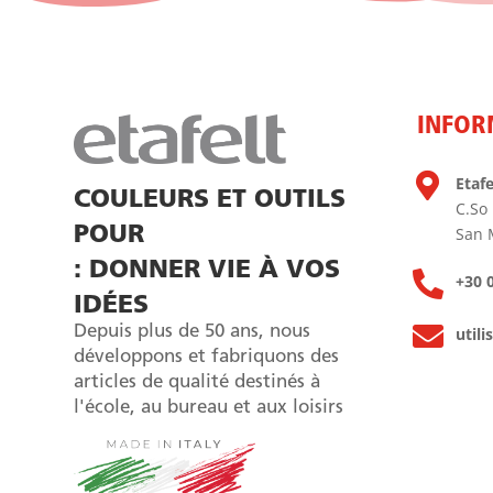
INFOR

Etafel
COULEURS ET OUTILS
C.So
POUR
San 
: DONNER VIE À VOS

+30 
IDÉES

Depuis plus de 50 ans, nous
utili
développons et fabriquons des
articles de qualité destinés à
l'école, au bureau et aux loisirs