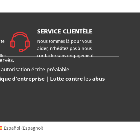
SERVICE CLIENTÈLE
te
Nous sommes là pour vous
aider, n'hésitez pas à nous
les
contacter sans engagement
ervés.
autorisation écrite préalable.
tique d'entreprise
|
Lutte contre
les
abus
Español
(
Espagnol
)