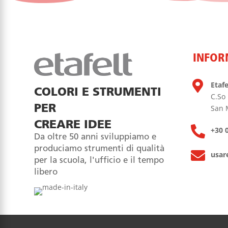
INFOR

Etafel
COLORI E STRUMENTI
C.So
PER
San 
CREARE IDEE

+30 
Da oltre 50 anni sviluppiamo e
produciamo strumenti di qualità

usar
per la scuola, l'ufficio e il tempo
libero