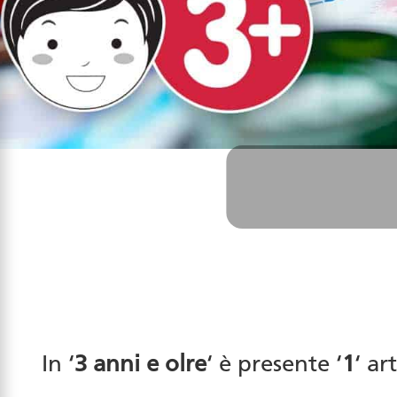
In ‘
3 anni e olre
‘ è presente ‘
1
‘ ar