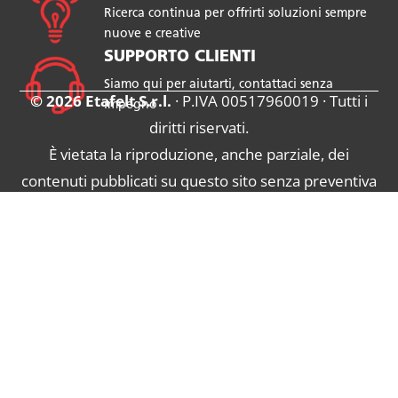
Ricerca continua per offrirti soluzioni sempre
nuove e creative
SUPPORTO CLIENTI
Siamo qui per aiutarti, contattaci senza
© 2026 Etafelt S.r.l.
· P.IVA 00517960019 · Tutti i
impegno
diritti riservati.
È vietata la riproduzione, anche parziale, dei
contenuti pubblicati su questo sito senza preventiva
autorizzazione scritta.
Termini d'Uso
|
Privacy Policy
|
Cookie Policy
|
Politica Aziendale
|
Whistleblowing
(
Informativa
|
Segnalazione
)
Prodotto da Chiedimi Come di V.M. - venegono
Inferiore (VA)