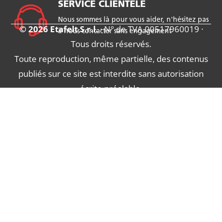
SERVICE CLIENTÈLE
Nous sommes là pour vous aider, n'hésitez pas
© 2026 Etafelt S.r.l.
· N° de TVA 00517960019 ·
à nous contacter sans engagement
Tous droits réservés.
Toute reproduction, même partielle, des contenus
publiés sur ce site est interdite sans autorisation
écrite préalable.
Conditions d'utilisation
|
Politique de
confidentialité
|
Politique en matière de
cookies
|
Politique d'entreprise
|
Lutte contre
les
abus
(
Informations
|
Signalement
)
Fabriqué par Chiedimi Come de V.M. - Venegono
Inferiore (VA)