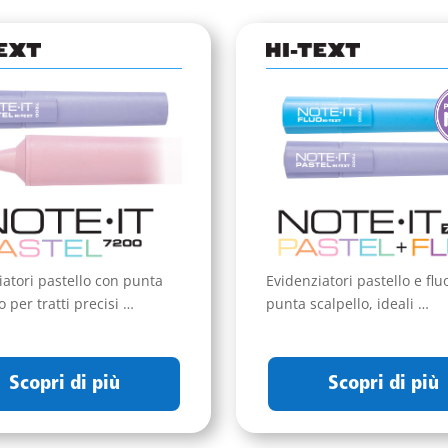
iatori pastello con punta
Evidenziatori pastello e flu
o per tratti precisi …
punta scalpello, ideali …
Scopri di più
Scopri di più