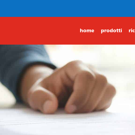
home
prodotti
ri