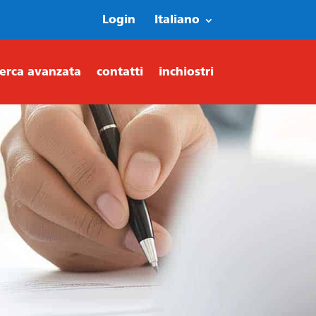
Login
Italiano
cerca avanzata
contatti
inchiostri