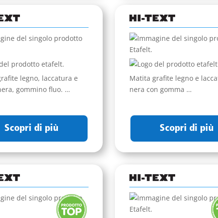
rafite legno, laccatura e
Matita grafite legno e lacc
nera, gommino fluo. …
nera con gomma …
Scopri di più
Scopri di più