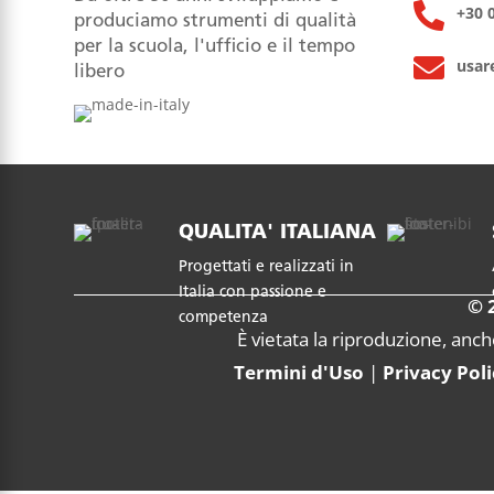

+30 
produciamo strumenti di qualità
per la scuola, l'ufficio e il tempo

usar
libero
QUALITA' ITALIANA
Progettati e realizzati in
Italia con passione e
© 2
competenza
È vietata la riproduzione, anch
Termini d'Uso
|
Privacy Pol