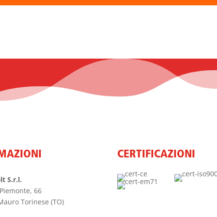
MAZIONI
CERTIFICAZIONI
t S.r.l.
 Piemonte, 66
Mauro Torinese (TO)