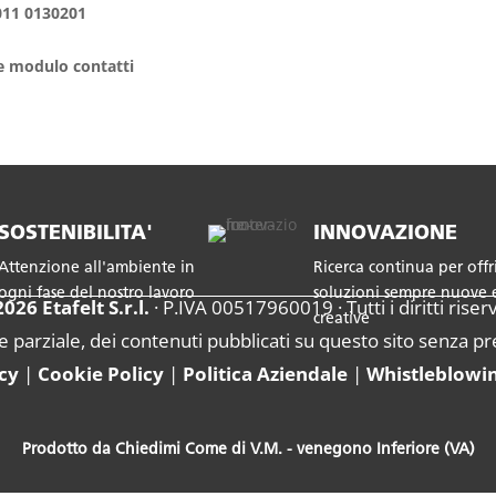
011 0130201
e modulo contatti
SOSTENIBILITA'
INNOVAZIONE
Attenzione all'ambiente in
Ricerca continua per offri
ogni fase del nostro lavoro
soluzioni sempre nuove 
026 Etafelt S.r.l.
· P.IVA 00517960019 · Tutti i diritti riserv
creative
e parziale, dei contenuti pubblicati su questo sito senza pr
icy
|
Cookie Policy
|
Politica Aziendale
|
Whistleblowi
Prodotto da Chiedimi Come di V.M. - venegono Inferiore (VA)