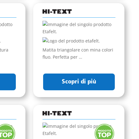
atura
Matita triangolare con mina colori
fluo. Perfetta per …
Scopri di più