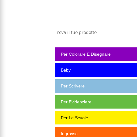
Trova il tuo prodotto
Per Colorare E Disegnare
Baby
Per Scrivere
Per Evidenziare
Per Le Scuole
Ingrosso