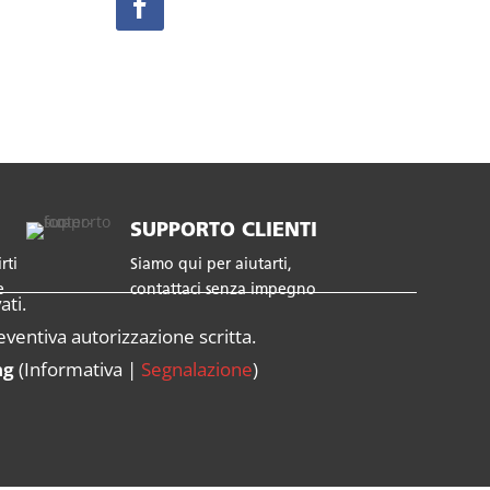
SUPPORTO CLIENTI
rti
Siamo qui per aiutarti,
e
contattaci senza impegno
ati.
eventiva autorizzazione scritta.
ng
(
Informativa
|
Segnalazione
)