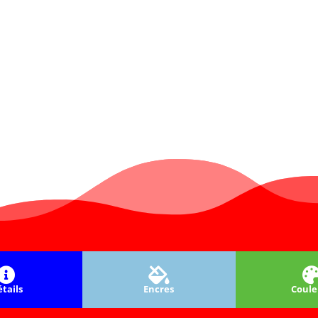
tails
Encres
Coule