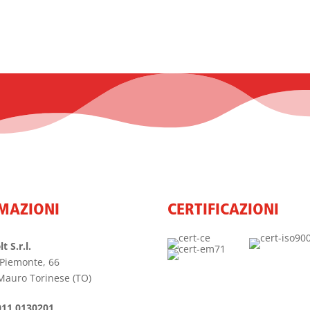
MAZIONI
CERTIFICAZIONI
t S.r.l.
 Piemonte, 66
Mauro Torinese (TO)
011 0130201