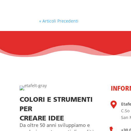
« Articoli Precedenti
INFOR
COLORI E STRUMENTI

Etafel
PER
C.So
San 
CREARE IDEE
Da oltre 50 anni sviluppiamo e

+30 