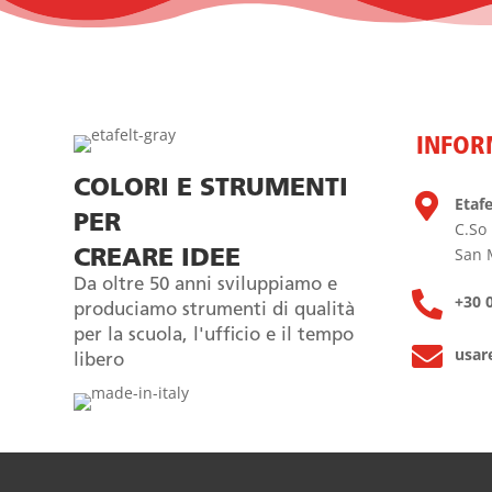
INFOR
COLORI E STRUMENTI

Etafel
PER
C.So
San 
CREARE IDEE
Da oltre 50 anni sviluppiamo e

+30 
produciamo strumenti di qualità
per la scuola, l'ufficio e il tempo

usar
libero