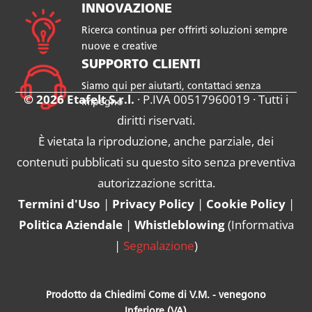
INNOVAZIONE
Ricerca continua per offrirti soluzioni sempre
nuove e creative
SUPPORTO CLIENTI
Siamo qui per aiutarti, contattaci senza
© 2026 Etafelt S.r.l.
· P.IVA 00517960019 · Tutti i
impegno
diritti riservati.
È vietata la riproduzione, anche parziale, dei
contenuti pubblicati su questo sito senza preventiva
autorizzazione scritta.
Termini d'Uso
|
Privacy Policy
|
Cookie Policy
|
Politica Aziendale
|
Whistleblowing
(
Informativa
|
Segnalazione
)
Prodotto da Chiedimi Come di V.M. - venegono
Inferiore (VA)