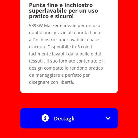
Punta fine e inchiostro
superlavabile per un uso
pratico e sicuro!
539SW Marker è ideale per un uso
quotidiano, grazie alla punta fine e
all’inchiostro superlavabile a base
d’acqua. Disponibile in 3 colori
facilmente lavabili dalla pelle e dai
tessuti . Il suo formato contenuto e il
design compatto lo rendono pratico
da maneggiare e perfetto per
disegnare con libertà.
Dettagli