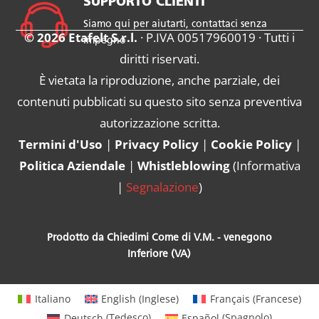
SUPPORTO CLIENTI
Siamo qui per aiutarti, contattaci senza
© 2026 Etafelt S.r.l.
· P.IVA 00517960019 · Tutti i
impegno
diritti riservati.
È vietata la riproduzione, anche parziale, dei
contenuti pubblicati su questo sito senza preventiva
autorizzazione scritta.
Termini d'Uso
|
Privacy Policy
|
Cookie Policy
|
Politica Aziendale
|
Whistleblowing
(
Informativa
|
Segnalazione
)
Prodotto da Chiedimi Come di V.M. - venegono
Inferiore (VA)
Italiano
English
(
Inglese
)
Français
(
Francese
)
Deutsch
(
Tedesco
)
Español
(
Spagnolo
)