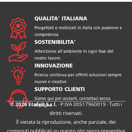
QUALITA' ITALIANA
Progettati e realizzati in Italia con passione e
competenza
SOSTENIBILITA'
Attenzione all'ambiente in ogni fase del
nostro lavoro
INNOVAZIONE
Ricerca continua per offrirti soluzioni sempre
nuove e creative
SUPPORTO CLIENTI
Siamo qui per aiutarti, contattaci senza
© 2026 Etafelt S.r.l.
· P.IVA 00517960019 · Tutti i
impegno
diritti riservati.
È vietata la riproduzione, anche parziale, dei
contenuti pubblicati su questo sito senza preventiva